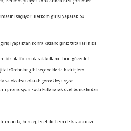
ca, Betkom şikayet konularında hızlı çözümler
ırmasını sağlıyor. Betkom girişi yaparak bu
rişi yaptıktan sonra kazandığınız tutarları hızlı
en bir platform olarak kullanıcıların güvenini
tal cüzdanlar gibi seçeneklerle hızlı işlem
 ve eksiksiz olarak gerçekleştiriyor.
Betkom promosyon kodu kullanarak özel bonuslardan
atformunda, hem eğlenebilir hem de kazancınızı