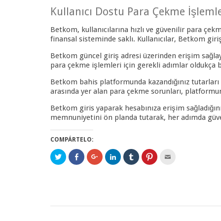
Kullanıcı Dostu Para Çekme İşlemle
Betkom, kullanıcılarına hızlı ve güvenilir para çe
finansal sisteminde saklı. Kullanıcılar, Betkom gir
Betkom güncel giriş adresi üzerinden erişim sağlaya
para çekme işlemleri için gerekli adımlar oldukça ba
Betkom bahis platformunda kazandığınız tutarları 
arasında yer alan para çekme sorunları, platformun
Betkom giris yaparak hesabınıza erişim sağladığınız
memnuniyetini ön planda tutarak, her adımda güven
COMPÁRTELO:
H
H
H
H
H
H
H
a
a
a
a
a
a
a
z
z
z
z
z
z
c
c
c
c
c
c
c
c
l
l
l
l
l
l
l
i
i
i
i
i
i
i
c
c
c
c
c
c
c
p
p
p
p
p
p
p
a
a
a
a
a
a
a
r
r
r
r
r
r
r
a
a
a
a
a
a
a
c
c
c
c
c
c
e