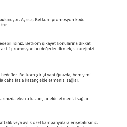
.
er bulunuyor. Ayrıca, Betkom promosyon kodu
ttır.
edebilirsiniz. Betkom şikayet konularına dikkat
 aktif promosyonları değerlendirmek, stratejinizi
 hedefler. Betkom girişi yaptığınızda, hem yeni
da daha fazla kazanç elde etmenizi sağlar.
larınızda ekstra kazançlar elde etmenizi sağlar.
ftalık veya aylık özel kampanyalara erişebilirsiniz.