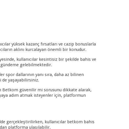
cılar yüksek kazanç fırsatları ve cazip bonuslarla
cıların aklını kurcalayan önemli bir konudur.
inde, kullanıcılar kesintisiz bir şekilde bahis ve
a gündeme gelebilmektedir.
r spor dallarının yanı sıra, daha az bilinen
de yaşayabilirsiniz.
n Betkom güvenilir mi sorusunu dikkate alarak,
yaya adım atmak isteyenler için, platformun
lde gerçekleştirilirken, kullanıcılar betkom bahis
an platforma ulaşılabilir.