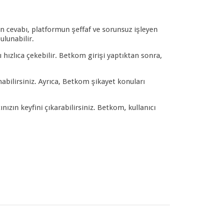
n cevabı, platformun şeffaf ve sorunsuz işleyen
ulunabilir.
 hızlıca çekebilir. Betkom girişi yaptıktan sonra,
ilirsiniz. Ayrıca, Betkom şikayet konuları
ızın keyfini çıkarabilirsiniz. Betkom, kullanıcı