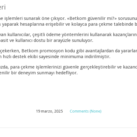
ri
kme işlemleri sunarak öne çıkıyor. «Betkom güvenilir mi?» sorusunu
iş yaparak hesaplarına erişebilir ve kolayca para çekme talebinde b
n kullanıcılar, çeşitli ödeme yöntemlerini kullanarak kazançlarını
sit ve kullanıcı dostu bir arayüzle sunuluyor.
çekerken, Betkom promosyon kodu gibi avantajlardan da yararlanab
 hızlı destek ekibi sayesinde minimuma indirilmiştir.
da, para çekme işlemlerinizi güvenle gerçekleştirebilir ve kazancın
ilir bir deneyim sunmayı hedefliyor.
19 marzo, 2025
Comments (None)