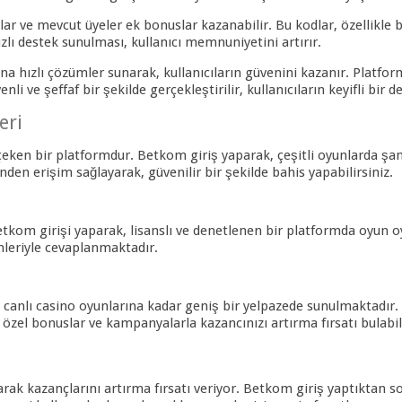
r ve mevcut üyeler ek bonuslar kazanabilir. Bu kodlar, özellikle 
ızlı destek sunulması, kullanıcı memnuniyetini artırır.
na hızlı çözümler sunarak, kullanıcıların güvenini kazanır. Plat
li ve şeffaf bir şekilde gerçekleştirilir, kullanıcıların keyifli bir
eri
çeken bir platformdur. Betkom giriş yaparak, çeşitli oyunlarda şa
nden erişim sağlayarak, güvenilir bir şekilde bahis yapabilirsiniz.
etkom girişi yaparak, lisanslı ve denetlenen bir platformda oyun o
mleriyle cevaplanmaktadır.
canlı casino oyunlarına kadar geniş bir yelpazede sunulmaktadır
 özel bonuslar ve kampanyalarla kazancınızı artırma fırsatı bulabili
a
ak kazançlarını artırma fırsatı veriyor. Betkom giriş yaptıktan s