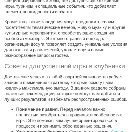
специализированные зоны, где доступны эксклюзивные
игры, турниры и специальные события, что добавляет
элемент неожиданности и азарта.
Кроме того, такие заведения могут предложить своим
посетителям тематические вечера, живую музыку и другие
культурные мероприятия, способствующие созданию
особой атмосферы. Этот многогранный подход к
организации досуга позволяет создать уникальные условия
для отдыха и развлечений, удовлетворяя самые
разнообразные запросы гостей.
Советы для успешной игры в клубнички
Достижение успеха в любой азартной активности требует
знания и применения стратегий, которые помогут вам
извлечь максимальную выгоду. В данном разделе собраны
полезные рекомендации, которые помогут вам добиться
лучших результатов и избежать распространенных ошибок.
Понимание правил
. Перед началом важно
полностью разобраться в правилах и особенностях
игры. Это поможет вам лучше ориентироваться в
процессе и принимать обоснованные решения.
Установление бюджета
. Определите сумму,
Аркада