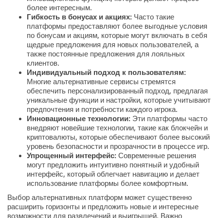
более интересным.
Гибкость в бонусах и акциях:
Часто такие
платформы предоставляют более выгодные условия
по бонусам и акциям, которые могут включать в себя
щедрые предложения для новых пользователей, а
также постоянные предложения для лояльных
клиентов.
Индивидуальный подход к пользователям:
Многие альтернативные сервисы стремятся
обеспечить персонализированный подход, предлагая
уникальные функции и настройки, которые учитывают
предпочтения и потребности каждого игрока.
Инновационные технологии:
Эти платформы часто
внедряют новейшие технологии, такие как блокчейн и
криптовалюты, которые обеспечивают более высокий
уровень безопасности и прозрачности в процессе игр.
Упрощенный интерфейс:
Современные решения
могут предложить интуитивно понятный и удобный
интерфейс, который облегчает навигацию и делает
использование платформы более комфортным.
Выбор альтернативных платформ может существенно
расширить горизонты и предложить новые и интересные
возможности для развлечений и выигрышей. Важно