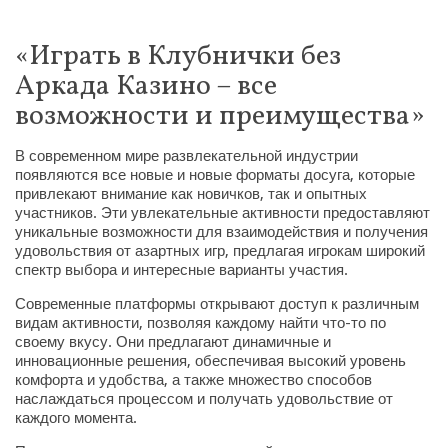
«Играть в Клубнички без
Аркада Казино – все
возможности и преимущества»
В современном мире развлекательной индустрии
появляются все новые и новые форматы досуга, которые
привлекают внимание как новичков, так и опытных
участников. Эти увлекательные активности предоставляют
уникальные возможности для взаимодействия и получения
удовольствия от азартных игр, предлагая игрокам широкий
спектр выбора и интересные варианты участия.
Современные платформы открывают доступ к различным
видам активности, позволяя каждому найти что-то по
своему вкусу. Они предлагают динамичные и
инновационные решения, обеспечивая высокий уровень
комфорта и удобства, а также множество способов
наслаждаться процессом и получать удовольствие от
каждого момента.