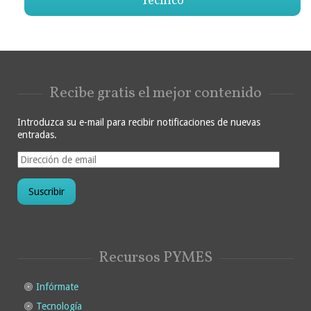
Técnico
Recibe gratis el mejor contenido
Introduzca su e-mail para recibir notificaciones de nuevas
entradas.
D
i
r
e
c
c
i
ó
Recursos PYMES
n
d
e
Infórmate
e
Tecnología
m